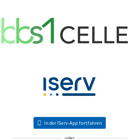
In der IServ-App fortfahren
oder