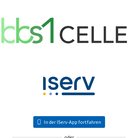
In der IServ-App fortfahren
oder